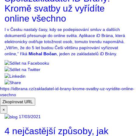
Kromě svatby už vyřídíte
online všechno
I v Česku nastaly časy, kdy se podepisování smluv a dalších
dokumentů přesunuje do online světa. Aplikace iD Brána, která
elektronicky ověřuje totožnost osob, tomuto trendu napomáhá.
„Věřím, že do 5 let budou Češi většinu papírování vyřizovat
online,“ říká
Michal Bočan
, jeden ze zakladatelů iD Brány.
https://idbrana.cz/zakladatel-id-brany-krome-svatby-uz-vyridite-online-
vsechno
Zkopírovat URL
×
17/03/2021
4 nejčastější způsoby, jak